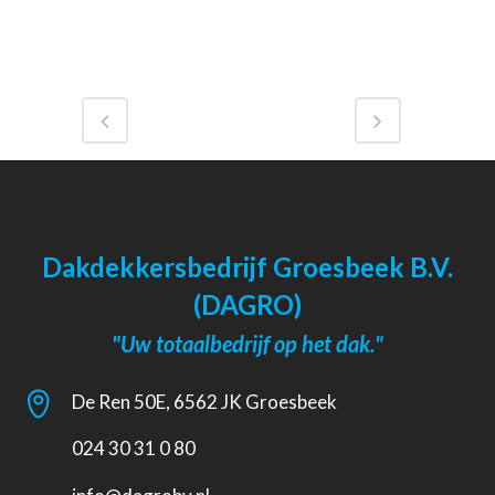
Dakdekkersbedrijf Groesbeek B.V.
(DAGRO)
"Uw totaalbedrijf op het dak."
De Ren 50E, 6562 JK Groesbeek
024 30 31 0 80