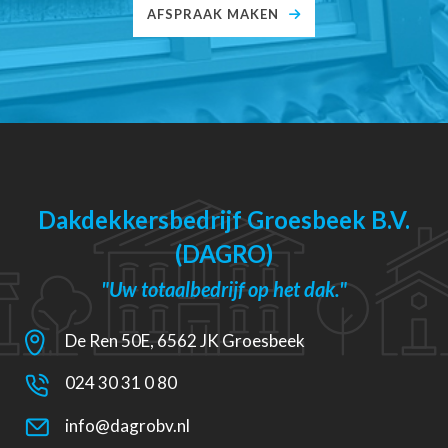
AFSPRAAK MAKEN
Dakdekkersbedrijf Groesbeek B.V.
(DAGRO)
"Uw totaalbedrijf op het dak."
De Ren 50E, 6562 JK Groesbeek
024 30 31 0 80
info@dagrobv.nl