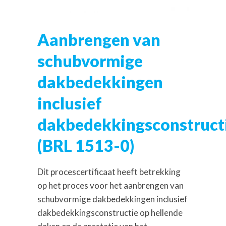
Aanbrengen van
schubvormige
dakbedekkingen
inclusief
dakbedekkingsconstruct
(
BRL 1513-0)
Dit
procescertificaat
heeft
betrekking
op
het
proces
voor
h
et
aanbrengen
van
schubvormige
dakbedekkingen
inclusief
dakbedekkingsconstructie
op hellende