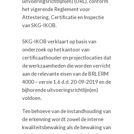
uitvoeringsrichtlijn
(en)
(URL),
conform
het
vigerende
Reglement voor
Attestering
,
Certificatie
en Inspectie
van SKG-IKOB
.
SKG-IKOB
verklaart
op basis van
onderzoek op het kantoor van
certificaathouder en projectlocaties dat
de
werkzaamheden die worden verricht
aan
de relevante eisen van de
BRL
ERM
4000
–
versie 1.6
d.d.
20-09-2019
en
de
bijhorende uitvoeringsrichtlijn(en)
voldoen.
Ten behoeve van de instandhouding van
de
erkenning
wordt zowel de interne
kwaliteitsbewaking als de
bewaking van