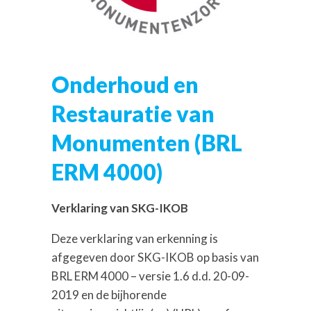
Onderhoud
e
n
Restauratie
v
an
Monumenten
(
BRL
ERM
40
0
0)
Verklaring van SKG
-IKOB
D
eze verklaring van erkenning
is
afgegeven door
SKG-
IKOB op basis van
BRL
ERM
4000
–
versie 1.6
d.d.
20-
09-
2019
en de bijhorende