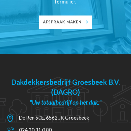
formulier.
AFSPRAAK MAKEN
Dakdekkersbedrijf Groesbeek B.V.
(DAGRO)
"Uw totaalbedrijf op het dak."
De Ren 50E, 6562 JK Groesbeek
024 30 31 0 80