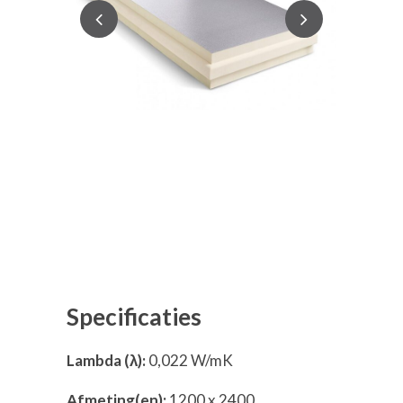
Specificaties
Lambda (λ):
0,022 W/mK
Afmeting(en):
1200 x 2400