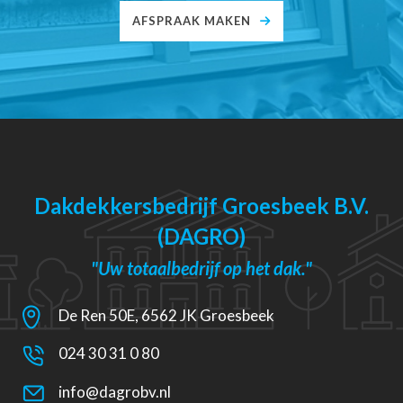
AFSPRAAK MAKEN
Dakdekkersbedrijf Groesbeek B.V.
(DAGRO)
"Uw totaalbedrijf op het dak."
De Ren 50E, 6562 JK Groesbeek
024 30 31 0 80
info@dagrobv.nl