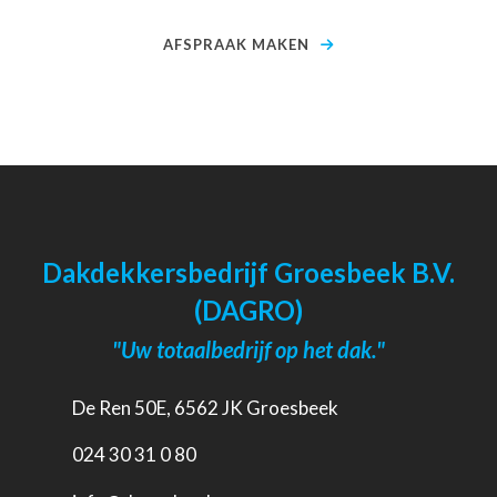
AFSPRAAK MAKEN
Dakdekkersbedrijf Groesbeek B.V.
(DAGRO)
"Uw totaalbedrijf op het dak."
De Ren 50E, 6562 JK Groesbeek
024 30 31 0 80