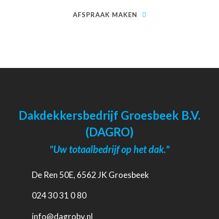
AFSPRAAK MAKEN
Dakdekkersbedrijf Groesbeek B.V.
(DAGRO)
"Uw totaalbedrijf op het dak."
De Ren 50E, 6562 JK Groesbeek
024 30 31 0 80
info@dagrobv.nl