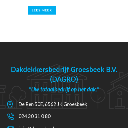
LEES MEER
Dakdekkersbedrijf Groesbeek B.V.
(DAGRO)
"Uw totaalbedrijf op het dak."
De Ren 50E, 6562 JK Groesbeek
024 30 31 0 80