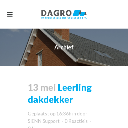
Archief
13 mei
Leerling
dakdekker
Geplaatst op 16:36h
in
door
SIENN Support
0 Reactie's