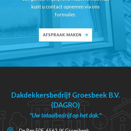
kunt u contact opnemen via ons
formulier.
AFSPRAAK MAKEN
Dakdekkersbedrijf Groesbeek B.V.
(DAGRO)
"Uw totaalbedrijf op het dak."
De Ren 50E, 6562 JK Groesbeek